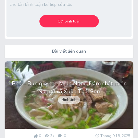
cho lần bình luận kế tiếp của tôi.
Bài viết liên quan
Phở – Bún giò heo Minh Ngọc: Đậm chất miền
Nam ở xã Xuân Thới Sơn
Hình ảnh
0
3k
0
Tháng 9 18, 2025