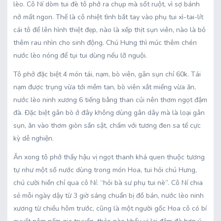
lèo. Cô Ní dòm tui đè tô phở ra chụp mà sốt ruột, vì sợ bánh
nở mất ngon. Thế là cô nhiệt tình bắt tay vào phụ tui xì-tai-lít
cái tô để lên hình thiệt đẹp, nào là xếp thịt sụn viên, nào là bỏ
thêm rau nhìn cho sinh động. Chú Hưng thì múc thêm chén
nước lèo nóng để tụi tui dùng nếu lỡ nguội.
Tô phở đặc biệt 4 món tái, nạm, bò viên, gân sụn chỉ 60k. Tái
nạm được trụng vừa tới mềm tan, bò viên xắt miếng vừa ăn,
nước lèo ninh xương 6 tiếng bằng than củi nên thơm ngọt đậm
đà. Đặc biệt gân bò ở đây không dùng gân dây mà là loại gân
sụn, ăn vào thơm giòn sần sật, chấm với tương đen sa tế cực
kỳ dễ nghiện.
Ăn xong tô phở thấy hậu vị ngọt thanh khá quen thuộc tương
tự như một số nước dùng trong món Hoa, tui hỏi chú Hưng,
chú cười hiền chỉ qua cô Ní: “hỏi bà sư phụ tui nè”. Cô Ní chia
sẻ mỗi ngày dậy từ 3 giờ sáng chuẩn bị đồ bán, nước lèo ninh
xương từ chiều hôm trước, cũng là một người gốc Hoa cô có bí