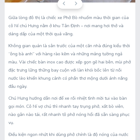
Giữa lòng đô thị là chiếc xe Phở Bò nhuốm màu thời gian của
cô Ní chú Hưng nằm ở khu Tân Định – nơi mang hơi thở và
dáng dấp của một thời quá vãng.
Không gian quán là sân trước của một căn nhà đúng kiểu thời
“ông bà anh” với hàng rào kẽm và những mảng tường ngả
màu. Vài chiếc bàn inox cao được xếp gọn gẽ hai bên, mùi phở
đặc trưng lững thững bay cuộn với làn khói bốc lên từ nồi
nước lèo khiến khung cảnh có phần thơ mộng dưới ánh nắng
đầu ngày.
Chú Hưng hướng dẫn nơi để xe rồi nhiệt tình mời tui vào bàn
gọi món. Cô Ní vợ chú thì nhanh tay trụng phở, xắt bò viên,
nào gân nào tái, rất nhanh tô phở nóng hổi đã sẵn sàng phục
vụ.
Điều kiện ngon nhứt khi dùng phở chính là độ nóng của nước