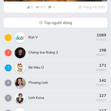
0
473
0
Tháng 4 8, 2024
Top người dùng
1089
Đạt V
1
POINTS
198
Chàng trai tháng 2
2
POINTS
171
Bé Mèo Ú
3
POINTS
142
Phương Linh
4
POINTS
127
Linh Kona
5
POINTS
117