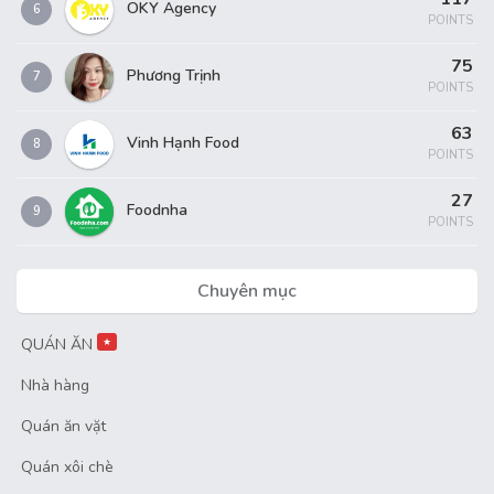
OKY Agency
6
POINTS
75
Phương Trịnh
7
POINTS
63
Vinh Hạnh Food
8
POINTS
27
Foodnha
9
POINTS
Chuyên mục
QUÁN ĂN
★
Nhà hàng
Quán ăn vặt
Quán xôi chè