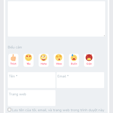
Biểu cảm
Thích
Yêu
Haha
Wow
Buồn
Giận
Tên
*
Email
*
Trang web
Lưu tên của tôi, email, và trang web trong trình duyệt này