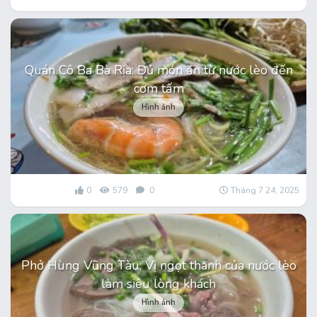
Quán Cô Ba Bà Rịa: Đủ món ăn từ nước lèo đến
cơm tấm
Hình ảnh
0
579
0
Tháng 7 24, 2025
Phở Hùng Vũng Tàu: Vị ngọt thanh của nước lèo
làm siêu lòng khách
Hình ảnh