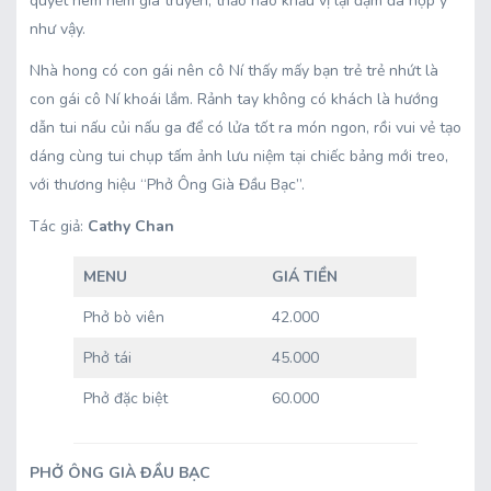
quyết nêm nếm gia truyền, thảo nào khẩu vị lại đậm đà hợp ý
như vậy.
Nhà hong có con gái nên cô Ní thấy mấy bạn trẻ trẻ nhứt là
con gái cô Ní khoái lắm. Rảnh tay không có khách là hướng
dẫn tui nấu củi nấu ga để có lửa tốt ra món ngon, rồi vui vẻ tạo
dáng cùng tui chụp tấm ảnh lưu niệm tại chiếc bảng mới treo,
với thương hiệu “Phở Ông Già Đầu Bạc”.
Tác giả:
Cathy Chan
MENU
GIÁ TIỀN
Phở bò viên
42.000
Phở tái
45.000
Phở đặc biệt
60.000
PHỞ ÔNG GIÀ ĐẦU BẠC