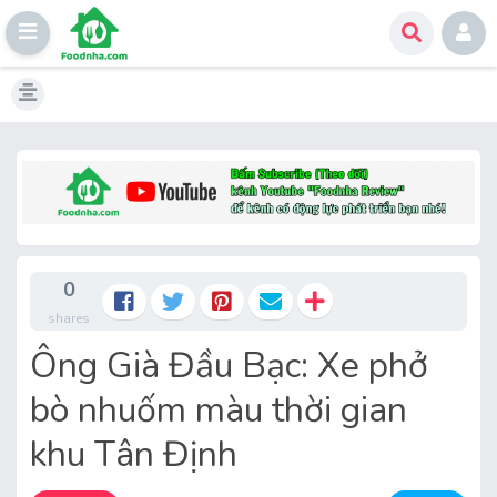
Skip
to
content
0
shares
Ông Già Đầu Bạc: Xe phở
bò nhuốm màu thời gian
khu Tân Định