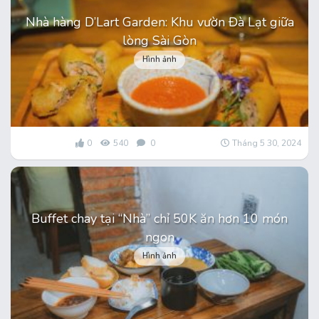
Nhà hàng D’Lart Garden: Khu vườn Đà Lạt giữa
lòng Sài Gòn
Hình ảnh
0
540
0
Tháng 5 30, 2024
Buffet chay tại “Nhà” chỉ 50K ăn hơn 10 món
ngon
Hình ảnh