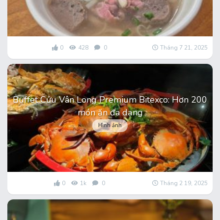
0
428
0
Tháng 7 21, 2025
Buffet Cửu Vân Long Premium Bitexco: Hơn 200
món ăn đa dạng
Hình ảnh
0
1k
0
Tháng 2 19, 2025