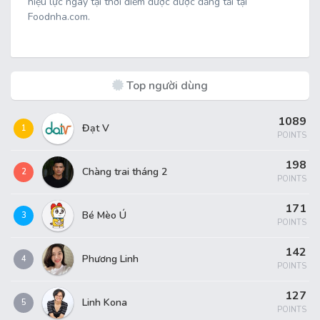
hiệu lực ngay tại thời điểm được được đăng tải tại
Foodnha.com.
Top người dùng
1089
Đạt V
1
POINTS
198
Chàng trai tháng 2
2
POINTS
171
Bé Mèo Ú
3
POINTS
142
Phương Linh
4
POINTS
127
Linh Kona
5
POINTS