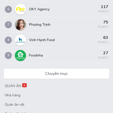
117
OKY Agency
6
POINTS
75
Phương Trịnh
7
POINTS
63
Vinh Hạnh Food
8
POINTS
27
Foodnha
9
POINTS
Chuyên mục
QUÁN ĂN
★
Nhà hàng
Quán ăn vặt