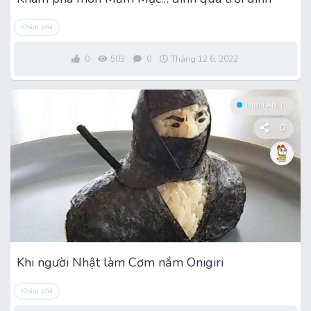
Khám phá
0
503
0
Tháng 12 6, 2022
HÌNH ẢNH
0
Khi người Nhật làm Cơm nắm Onigiri
Khám phá