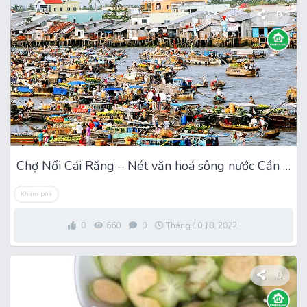
0
Chợ Nổi Cái Răng – Nét văn hoá sông nước Cần Thơ
Khám phá
0
660
0
Tháng 10 18, 2022
0