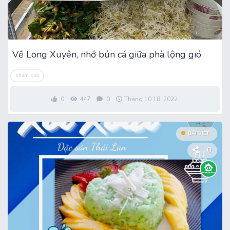
Về Long Xuyên, nhớ bún cá giữa phà lộng gió
Khám phá
0
447
0
Tháng 10 18, 2022
BÀI VIẾT
0