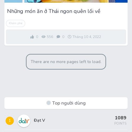
Những món ăn ở Thái ngon quên lối về
Khám phá
0
556
0
Tháng 10 4, 2022
There are no more pages left to load.
Top người dùng
1089
Đạt V
1
POINTS