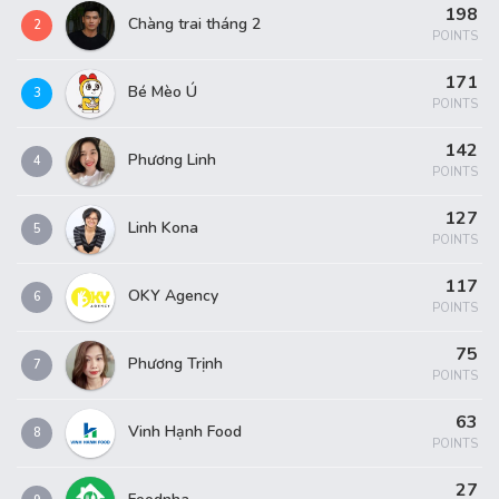
198
Chàng trai tháng 2
2
POINTS
171
Bé Mèo Ú
3
POINTS
142
Phương Linh
4
POINTS
127
Linh Kona
5
POINTS
117
OKY Agency
6
POINTS
75
Phương Trịnh
7
POINTS
63
Vinh Hạnh Food
8
POINTS
27