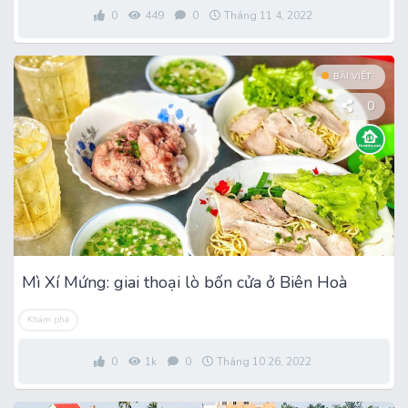
0
449
0
Tháng 11 4, 2022
BÀI VIẾT
0
Mì Xí Mứng: giai thoại lò bốn cửa ở Biên Hoà
Khám phá
0
1k
0
Tháng 10 26, 2022