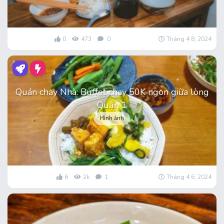
0
473
0
Tháng 4 8, 2024
Quán chay Nhà: Buffet chay 50K ngon giữa lòng
Quận 1
Hình ảnh
6
2k
1
Tháng 4 6, 2024