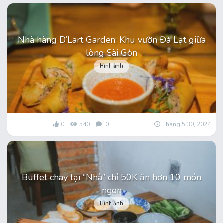
Nhà hàng D’Lart Garden: Khu vườn Đà Lạt giữa
lòng Sài Gòn
Hình ảnh
0
540
0
Tháng 5 30, 2024
Buffet chay tại “Nhà” chỉ 50K ăn hơn 10 món
ngon
Hình ảnh