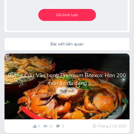
Bài viết liên quan
Buffet Cửu Vân Long Premium Bitexco: Hơn 200
món ăn đa dạng
Hình ảnh
0
1k
0
Tháng 2 19, 2025