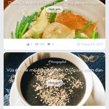
Quán Chay 68: Hủ tiếu nam vang xào khô ngon
Hình ảnh
0
569
0
Tháng 8 5, 2023
Vừa ăn chè mè đen vừa nghe chủ quán đánh đàn
Piano
Hình ảnh