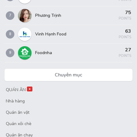
75
Phương Trịnh
7
POINTS
63
Vinh Hạnh Food
8
POINTS
27
Foodnha
9
POINTS
Chuyên mục
QUÁN ĂN
★
Nhà hàng
Quán ăn vặt
Quán xôi chè
Quán ăn chay