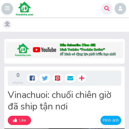
Skip
to
content
0
shares
Vinachuoi: chuối chiên giờ
đã ship tận nơi
Hình ảnh
Like