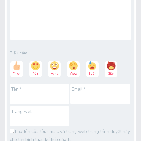
Biểu cảm
Thích
Yêu
Haha
Wow
Buồn
Giận
Tên
*
Email
*
Trang web
Lưu tên của tôi, email, và trang web trong trình duyệt này
cho lần bình luận kế tiếp của tôi.