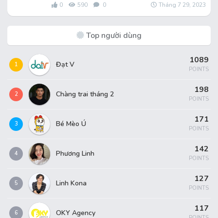
0
590
0
Tháng 7 29, 2023
Top người dùng
1089
Đạt V
1
POINTS
198
Chàng trai tháng 2
2
POINTS
171
Bé Mèo Ú
3
POINTS
142
Phương Linh
4
POINTS
127
Linh Kona
5
POINTS
117
OKY Agency
6
POINTS