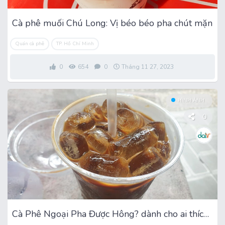
Cà phê muối Chú Long: Vị béo béo pha chút mặn
Quán cà phê
TP. Hồ Chí Minh
0
654
0
Tháng 11 27, 2023
HÌNH ẢNH
0
Cà Phê Ngoại Pha Được Hông? dành cho ai thích uống no