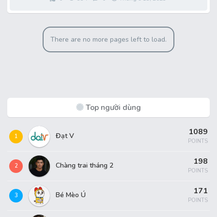
There are no more pages left to load.
Top người dùng
1089
Đạt V
1
POINTS
198
Chàng trai tháng 2
2
POINTS
171
Bé Mèo Ú
3
POINTS