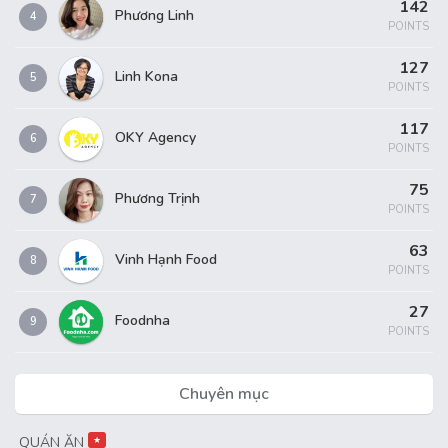
142
Phương Linh
4
POINTS
127
Linh Kona
5
POINTS
117
OKY Agency
6
POINTS
75
Phương Trịnh
7
POINTS
63
Vinh Hạnh Food
8
POINTS
27
Foodnha
9
POINTS
Chuyên mục
QUÁN ĂN
★