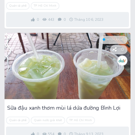
Quán cà phê
TP. Hồ Chí Minh
0
443
0
Tháng 10 6, 2023
HÌNH ẢNH
0
Sữa đậu xanh thơm mùi lá dứa đường Bình Lợi
Quán cà phê
Quán nước giải khát
TP. Hồ Chí Minh
0
554
0
Tháng 9 13, 2023