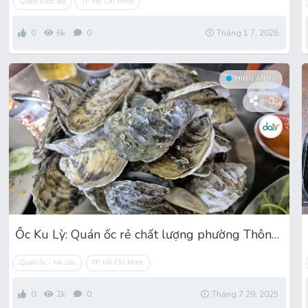
Quán nước lèo
TP. Hồ Chí Minh
0
6k
0
Tháng 1 7, 2026
HÌNH ẢNH
0
Ốc Ku Lỳ: Quán ốc rẻ chất lượng phường Thông Tây Hội
Quán ốc - hải sản
TP. Hồ Chí Minh
0
2k
0
Tháng 7 29, 2025