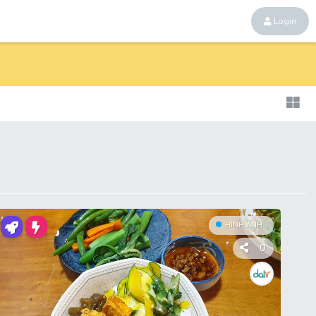
Login
HÌNH ẢNH
0