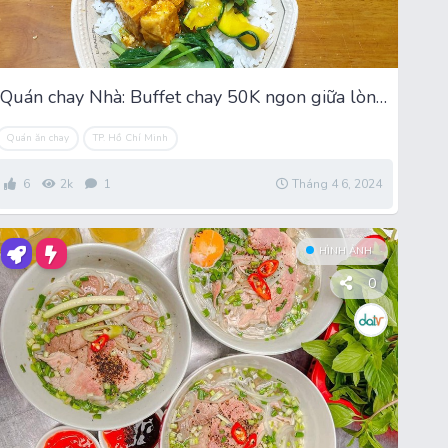
Quán chay Nhà: Buffet chay 50K ngon giữa lòng Quận 1
Quán ăn chay
TP. Hồ Chí Minh
6
2k
1
Tháng 4 6, 2024
HÌNH ẢNH
0