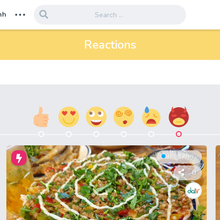
...
nh
Reactions
HÌNH ẢNH
0