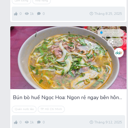
Lâm Đồng
Nhà hàng
0
1k
0
Tháng 8 25, 2025
HÌNH ẢNH
0
Bún bò huế Ngọc Hoa: Ngon rẻ ngay bên hông Trại giam Chí Hòa
Quán nước lèo
TP. Hồ Chí Minh
0
1k
0
Tháng 9 12, 2025