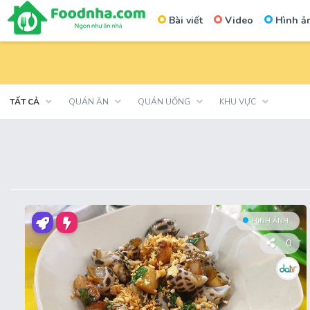
Bài viết
Video
Hình ả
Skip
to
content
TẤT CẢ
QUÁN ĂN
QUÁN UỐNG
KHU VỰC
HÌNH ẢNH
0