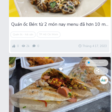
Quán ốc Bén: từ 2 món nay menu đã hơn 10 món
Quán ốc - hải sản
TP. Hồ Chí Minh
0
2k
0
Tháng 4 17, 2023
HÌNH ẢNH
0