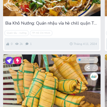
Bia Khô Nướng: Quán nhậu vỉa hè chill quận Tân Phú
Quán lẩu - nướng
TP. Hồ Chí Minh
0
2k
1
Tháng 4 11, 2024
HÌNH ẢNH
0