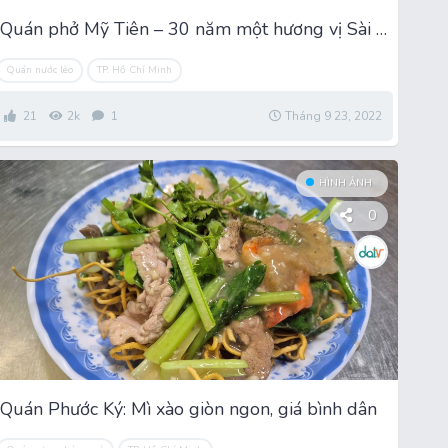
Quán phở Mỹ Tiên – 30 năm một hương vị Sài Gòn
Quán nước lèo
TP. Hồ Chí Minh
21
2k
1
Tháng 9 23, 2022
HÌNH ẢNH
0
Quán Phước Ký: Mì xào giòn ngon, giá bình dân