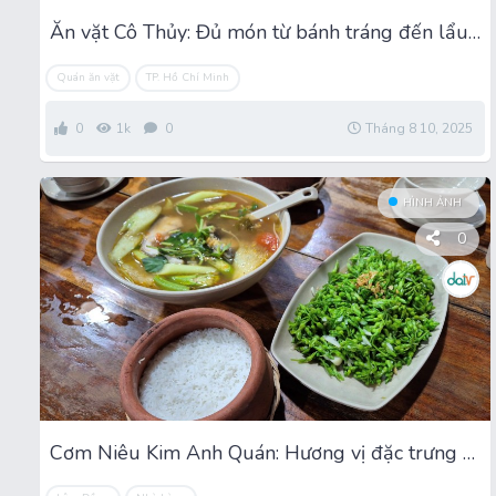
Ăn vặt Cô Thủy: Đủ món từ bánh tráng đến lẩu cá viên
Quán ăn vặt
TP. Hồ Chí Minh
0
1k
0
Tháng 8 10, 2025
HÌNH ẢNH
0
Cơm Niêu Kim Anh Quán: Hương vị đặc trưng ở Phan Thiết