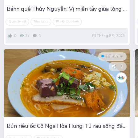
Bánh quê Thúy Nguyễn: Vị miền tây giữa lòng Tân Bình
Quán ăn vặt
Tiệm bánh
TP. Hồ Chí Minh
0
2k
1
Tháng 8 9, 2025
HÌNH ẢNH
0
Bún riêu ốc Cô Nga Hòa Hưng: Tủ rau sống đầy ắp hấp dẫn