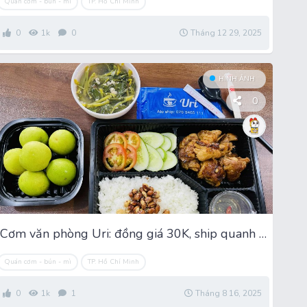
Quán cơm - bún - mì
TP. Hồ Chí Minh
0
1k
0
Tháng 12 29, 2025
HÌNH ẢNH
0
Cơm văn phòng Uri: đồng giá 30K, ship quanh Gò Vấp
Quán cơm - bún - mì
TP. Hồ Chí Minh
0
1k
1
Tháng 8 16, 2025