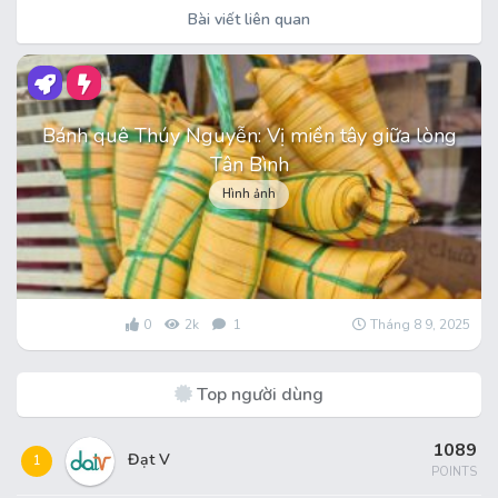
Bài viết liên quan
Bánh quê Thúy Nguyễn: Vị miền tây giữa lòng
Tân Bình
Hình ảnh
0
2k
1
Tháng 8 9, 2025
Top người dùng
1089
Đạt V
1
POINTS