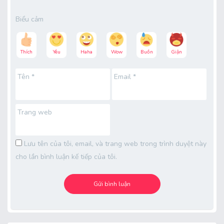
Biểu cảm
Thích
Yêu
Haha
Wow
Buồn
Giận
Tên
*
Email
*
Trang web
Lưu tên của tôi, email, và trang web trong trình duyệt này
cho lần bình luận kế tiếp của tôi.