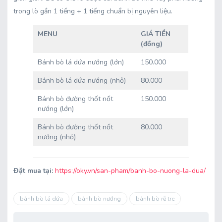
trong lò gần 1 tiếng + 1 tiếng chuẩn bị nguyên liệu.
MENU
GIÁ TIỀN
(đồng)
Bánh bò lá dứa nướng (lớn)
150.000
Bánh bò lá dứa nướng (nhỏ)
80.000
Bánh bò đường thốt nốt
150.000
nướng (lớn)
Bánh bò đường thốt nốt
80.000
nướng (nhỏ)
Đặt mua tại:
https://oky.vn/san-pham/banh-bo-nuong-la-dua/
bánh bò lá dứa
bánh bò nướng
bánh bò rễ tre