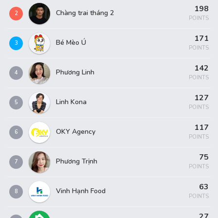
198
Chàng trai tháng 2
2
POINTS
171
Bé Mèo Ú
3
POINTS
142
Phương Linh
4
POINTS
127
Linh Kona
5
POINTS
117
OKY Agency
6
POINTS
75
Phương Trịnh
7
POINTS
63
Vinh Hạnh Food
8
POINTS
27