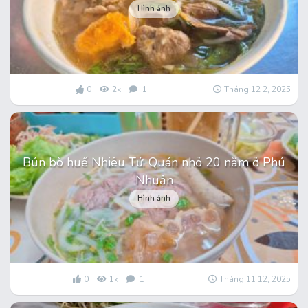
Hình ảnh
0
2k
1
Tháng 12 2, 2025
Bún bò huế Nhiêu Tứ: Quán nhỏ 20 năm ở Phú
Nhuận
Hình ảnh
0
1k
1
Tháng 11 12, 2025