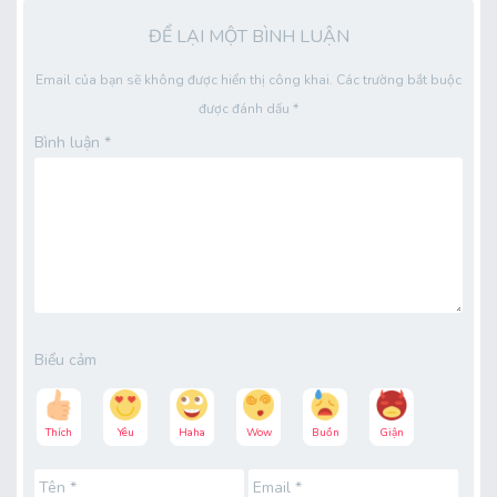
ĐỂ LẠI MỘT BÌNH LUẬN
Email của bạn sẽ không được hiển thị công khai.
Các trường bắt buộc
được đánh dấu
*
Bình luận
*
Biểu cảm
Thích
Yêu
Haha
Wow
Buồn
Giận
Tên
*
Email
*