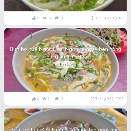
0
3k
0
Tháng 9 18, 2025
Bún bò huế Ngọc Hoa: Ngon rẻ ngay bên hông
Trại giam Chí Hòa
Hình ảnh
0
1k
0
Tháng 9 12, 2025
Bún bò huế Kim Hương: Vị nước lèo ngọt nhẹ