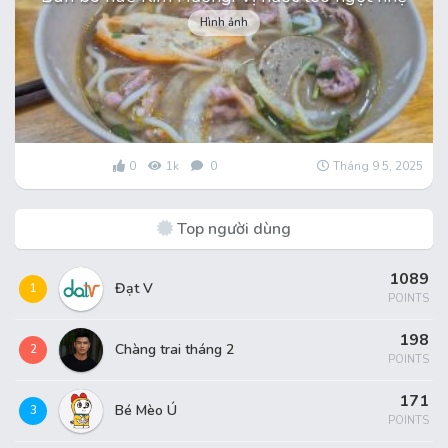
Hình ảnh
0
1k
0
Tháng 9 5, 2025
Top người dùng
1089
Đạt V
1
POINTS
198
Chàng trai tháng 2
2
POINTS
171
Bé Mèo Ú
3
POINTS