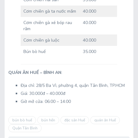
Cơm chiên gà ta nước mắm
40.000
Cơm chiên gà xé bóp rau
40.000
răm
Cơm chiên gà luộc
40.000
Bún bò huế
35.000
QUÁN ĂN HUẾ – BÌNH AN
:
Địa chỉ: 28/5 Ba Vì, phường 4, quận Tân Bình, TP.HCM
Giá: 30.000đ – 40.000đ
Giờ mở cửa: 06:00 – 14:00
bún bò huế
bún hến
đặc sản Huế
quán ăn Huế
Quận Tân Bình