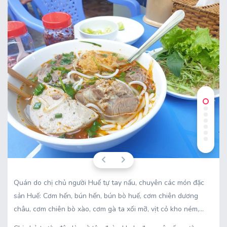
Quán do chị chủ người Huế tự tay nấu, chuyên các món đặc
sản Huế: Cơm hến, bún hến, bún bò huế, cơm chiên dương
châu, cơm chiên bò xào, cơm gà ta xối mỡ, vịt cỏ kho ném,…