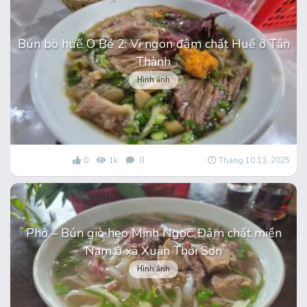
Bún bò huế O Bé 2: Vị ngon đậm chất Huế ở Tân
Thành
Hình ảnh
0
1k
0
Tháng 10 13, 2025
Phở – Bún giò heo Minh Ngọc: Đậm chất miền
Nam ở xã Xuân Thới Sơn
Hình ảnh