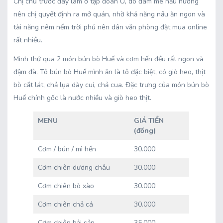
Chị chủ trước đây làm ở tập đoàn U, do đam mê nấu nướng
nên chị quyết định ra mở quán, nhờ khả năng nấu ăn ngon và
tài năng nêm nếm trời phú nên dân văn phòng đặt mua online
rất nhiều.
Mình thử qua 2 món bún bò Huế và cơm hến đều rất ngon và
đậm đà. Tô bún bò Huế mình ăn là tô đặc biệt, có giò heo, thịt
bò cắt lát, chả lụa dày cui, chả cua. Đặc trưng của món bún bò
Huế chính gốc là nước nhiều và giò heo thịt.
MENU
GIÁ TIỀN
(đồng)
Cơm / bún / mì hến
30.000
Cơm chiên dương châu
30.000
Cơm chiên bò xào
30.000
Cơm chiên chả cá
30.000
Cơm chiên hải sản
35.000