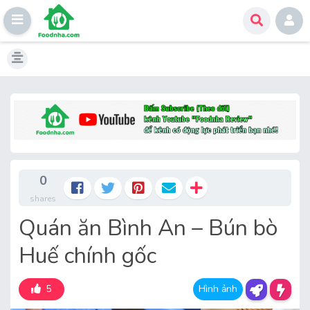
Skip
to
content
0
shares
Quán ăn Bình An – Bún bò
Huế chính gốc
Hình ảnh
5