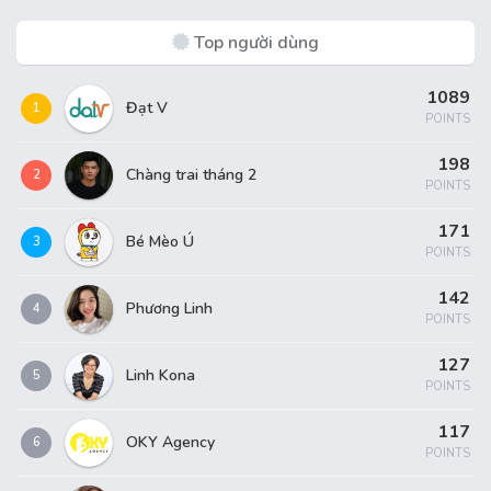
Top người dùng
1089
Đạt V
1
POINTS
198
Chàng trai tháng 2
2
POINTS
171
Bé Mèo Ú
3
POINTS
142
Phương Linh
4
POINTS
127
Linh Kona
5
POINTS
117
OKY Agency
6
POINTS