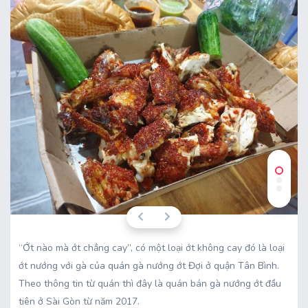
“Ớt nào mà ớt chẳng cay”, có một loại ớt không cay đó là loại
ớt nướng với gà của quán gà nướng ớt Đợi ở quận Tân Bình.
Theo thông tin từ quán thì đây là quán bán gà nướng ớt đầu
tiên ở Sài Gòn từ năm 2017.