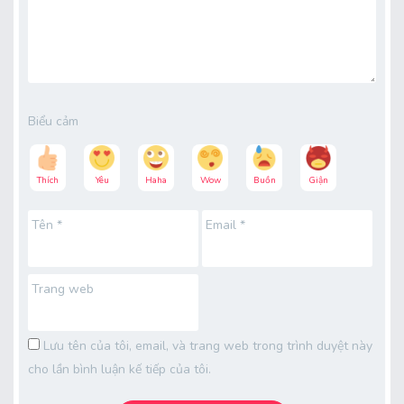
Biểu cảm
Thích
Yêu
Haha
Wow
Buồn
Giận
Tên
*
Email
*
Trang web
Lưu tên của tôi, email, và trang web trong trình duyệt này
cho lần bình luận kế tiếp của tôi.