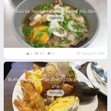
Bún bò Ngọc Nhân: Tô topping đầy đặn
Hình ảnh
0
427
0
Tháng 6 23, 2025
Buffet Poseidon Tân Bình: 500K ăn hải sản phủ
phê
Hình ảnh