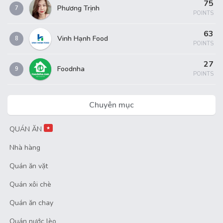
75
Phương Trịnh
7
POINTS
63
Vinh Hạnh Food
8
POINTS
27
Foodnha
9
POINTS
Chuyên mục
QUÁN ĂN
★
Nhà hàng
Quán ăn vặt
Quán xôi chè
Quán ăn chay
Quán nước lèo