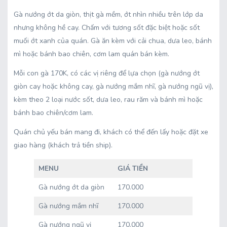
Gà nướng ớt da giòn, thịt gà mềm, ớt nhìn nhiều trên lớp da
nhưng không hề cay. Chấm với tương sốt đặc biệt hoặc sốt
muối ớt xanh của quán. Gà ăn kèm với cải chua, dưa leo, bánh
mì hoặc bánh bao chiên, cơm lam quán bán kèm.
Mỗi con gà 170K, có các vị riêng để lựa chọn (gà nướng ớt
giòn cay hoặc không cay, gà nướng mắm nhĩ, gà nướng ngũ vị),
kèm theo 2 loại nước sốt, dưa leo, rau răm và bánh mì hoặc
bánh bao chiên/cơm lam.
Quán chủ yếu bán mang đi, khách có thể đến lấy hoặc đặt xe
giao hàng (khách trả tiền ship).
MENU
GIÁ TIỀN
Gà nướng ớt da giòn
170.000
Gà nướng mắm nhĩ
170.000
Gà nướng ngũ vị
170.000