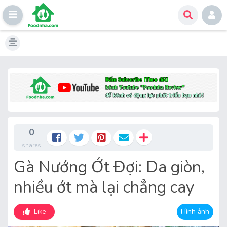
Skip
to
content
0
shares
Gà Nướng Ớt Đợi: Da giòn,
nhiều ớt mà lại chẳng cay
Hình ảnh
Like