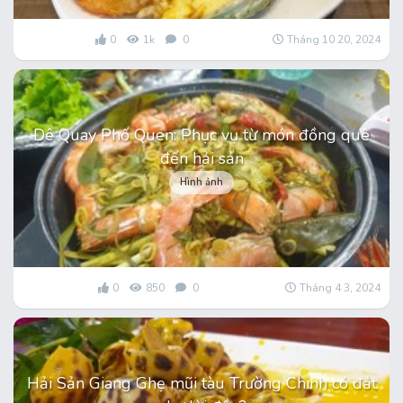
0
1k
0
Tháng 10 20, 2024
Dê Quay Phố Quen: Phục vụ từ món đồng quê
đến hải sản
Hình ảnh
0
850
0
Tháng 4 3, 2024
Hải Sản Giang Ghẹ mũi tàu Trường Chinh có đắt