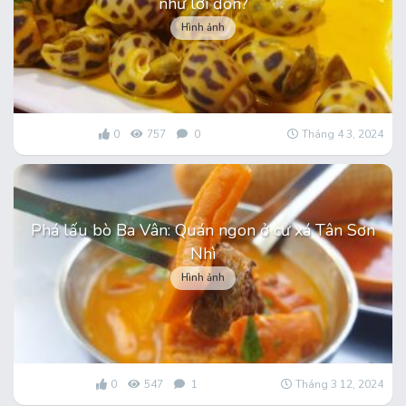
như lời đồn?
Hình ảnh
0
757
0
Tháng 4 3, 2024
Phá lấu bò Ba Vân: Quán ngon ở cư xá Tân Sơn
Nhì
Hình ảnh
0
547
1
Tháng 3 12, 2024