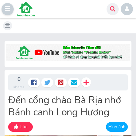
Skip
to
content
0
shares
Đến cổng chào Bà Rịa nhớ
Bánh canh Long Hương
Hình ảnh
Like