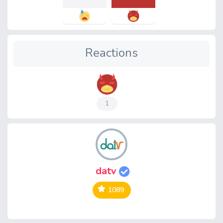
Reactions
1
datv
1089