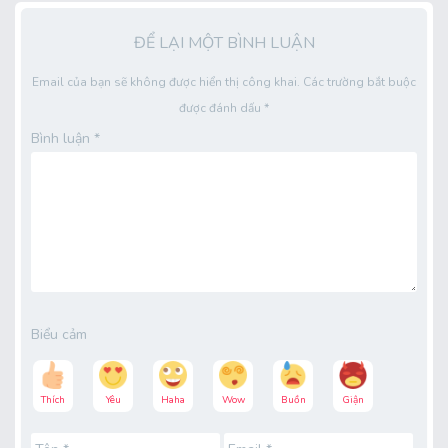
ĐỂ LẠI MỘT BÌNH LUẬN
Email của bạn sẽ không được hiển thị công khai.
Các trường bắt buộc
được đánh dấu
*
Bình luận
*
Biểu cảm
Thích
Yêu
Haha
Wow
Buồn
Giận