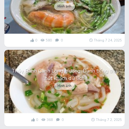
Hình ảnh
0
580
0
Tháng 7 24, 2025
Thúy Bánh Canh Long Hương: Danh tiếng thu
hút khách du lịch
Hình ảnh
0
368
0
Tháng 7 2, 2025