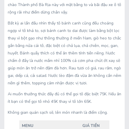
chào Thành phố Bà Rịa này với mặt bằng to và bãi đậu xe ô tô
rộng rãi như điểm dừng chân vậy.
Bất kỳ ai lần đầu nhìn thấy tô bánh canh cũng đều choáng
ngợp vì tô khá to, sợi bánh canh to dai được làm bằng bột
lọc
thay vì bột gạo như thông thường ở miền Nam, giò heo to chắc
gần bằng nửa cái tô, đặc biệt có chả lụa, chả chiên, mọc, gan,
huyết. Bánh quẩy thích có thể ăn thêm tính tiền riêng. Nước
chấm ở đây là nước mắm nhỉ 100% cá cơm pha chút ớt xay sẽ
giúp món ăn trở nên đậm đà hơn. Rau tươi có giá, rau răm, ngò
gai, diếp cá, cải salad. Nước lèo đậm đà vừa ăn không cần nêm
nếm gì thêm, topping cảm nhận được vị tươi.
Ai muốn thưởng thức đầy đủ có thể gọi tô đặc biệt 75K. Nếu ăn
ít bạn có thể gọi tô nhỏ 45K thay vì tô lớn 65K.
Không gian quán sạch sẽ, lên món nhanh là điểm cộng.
MENU
GIÁ TIỀN