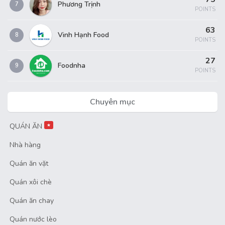
Phương Trịnh
7
POINTS
63
Vinh Hạnh Food
8
POINTS
27
Foodnha
9
POINTS
Chuyên mục
QUÁN ĂN
★
Nhà hàng
Quán ăn vặt
Quán xôi chè
Quán ăn chay
Quán nước lèo