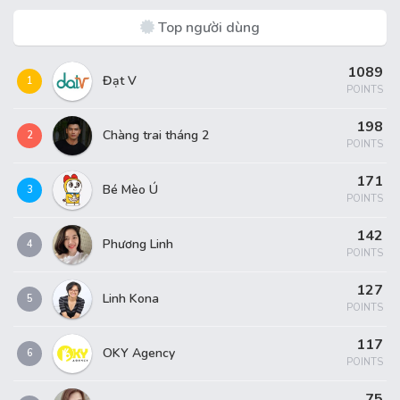
Top người dùng
1089
Đạt V
1
POINTS
198
Chàng trai tháng 2
2
POINTS
171
Bé Mèo Ú
3
POINTS
142
Phương Linh
4
POINTS
127
Linh Kona
5
POINTS
117
OKY Agency
6
POINTS
75