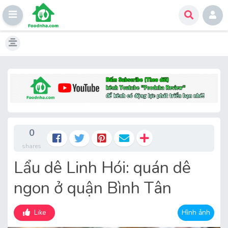
Skip
to
content
0
shares
Lẩu dê Linh Hói: quán dê
ngon ở quận Bình Tân
Hình ảnh
Like