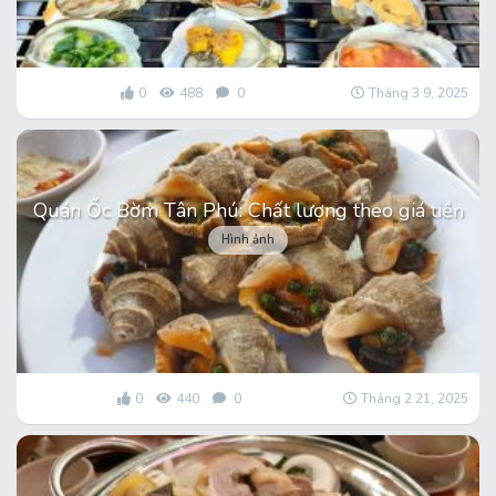
0
488
0
Tháng 3 9, 2025
Quán Ốc Bờm Tân Phú: Chất lượng theo giá tiền
Hình ảnh
0
440
0
Tháng 2 21, 2025