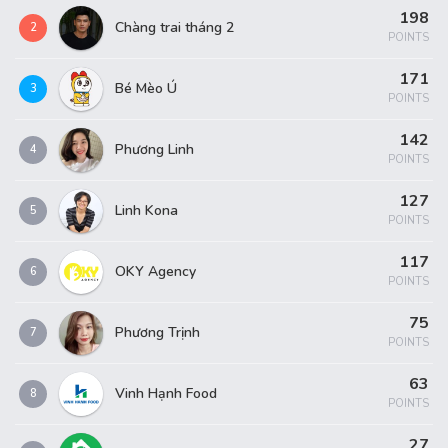
198
Chàng trai tháng 2
2
POINTS
171
Bé Mèo Ú
3
POINTS
142
Phương Linh
4
POINTS
127
Linh Kona
5
POINTS
117
OKY Agency
6
POINTS
75
Phương Trịnh
7
POINTS
63
Vinh Hạnh Food
8
POINTS
27