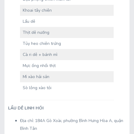
Khoai tây chiên
Lẩu dê
Thịt dê nướng
Tủy heo chiên trứng
Cà ri dê + bánh mì
Mực ống nhồi thịt
Mì xào hải sản
Sò lông xào tỏi
LẨU DÊ LINH HÓI
Địa chỉ: 184A Gò Xoài, phường Bình Hưng Hòa A, quận
Bình Tân