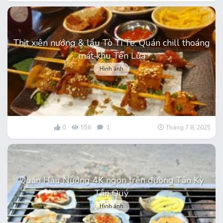
Thịt xiên nướng & lẩu Tò Tí Te: Quán chill thoáng
mát khu Tên Lửa
Hình ảnh
0
556
1
Tháng 7 8, 2025
Quán Hàu Nướng 4K ngon trên đường Tân Kỳ
Tân Quý
Hình ảnh