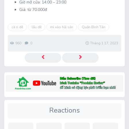
Giờ mở cửa: 14:00 – 23:00
Giá: từ 70.000đ
cà ri dê
lẩu dê
mì xào hải sản
Quận Bình Tân
960
0
Tháng 1 17, 2023
Reactions