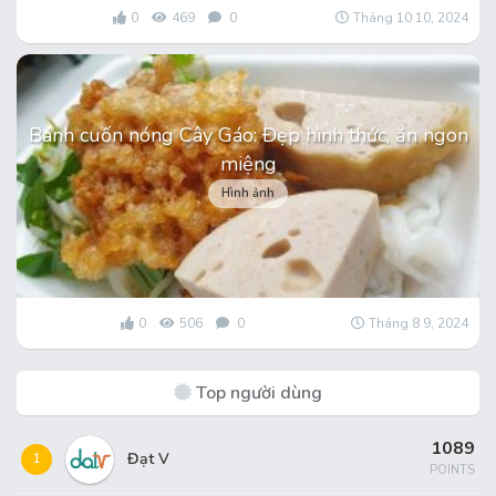
0
469
0
Tháng 10 10, 2024
Bánh cuốn nóng Cây Gáo: Đẹp hình thức, ăn ngon
miệng
Hình ảnh
0
506
0
Tháng 8 9, 2024
Top người dùng
1089
Đạt V
1
POINTS