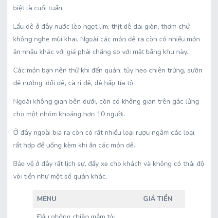
biệt là cuối tuần.
Lẩu dê ở đây nước lèo ngọt lịm, thịt dê dai giòn, thơm chứ
không nghe mùi khai. Ngoài các món dê ra còn có nhiều món
ăn nhậu khác với giá phải chăng so với mặt bằng khu này.
Các
món bạn nên thử khi đến quán: tủy heo chiên trứng, sườn
dê nướng, dồi dê, cà ri dê, dê hấp tía tô.
Ngoài không gian bên dưới, còn có không gian trên gác lửng
cho một nhóm khoảng hơn 10 người.
Ở đây ngoài bia ra còn có rất nhiều loại rượu ngâm các loại,
rất hợp để uống kèm khi ăn các món dê.
Bảo vệ ở đây rất lịch sự, đẩy xe cho khách và không có thái độ
vòi tiền như một số quán khác.
MENU
GIÁ TIỀN
Đậu phộng chiên mắm tỏi