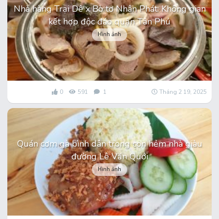
Nhà hàng Trại Dê x Bò tơ Nhân Phát: Không gian
kết hợp độc đáo quận Tân Phú
Hình ảnh
0
591
1
Tháng 2 19, 2025
Quán cơm gà bình dân trong con hẻm nhà giàu
đường Lê Văn Quới
Hình ảnh