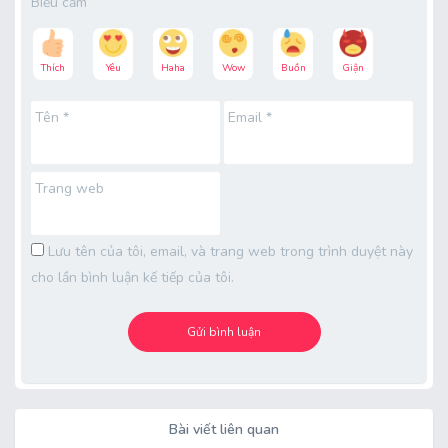
Biểu cảm
Thích
Yêu
Haha
Wow
Buồn
Giận
Tên
*
Email
*
Trang web
Lưu tên của tôi, email, và trang web trong trình duyệt này
cho lần bình luận kế tiếp của tôi.
Bài viết liên quan