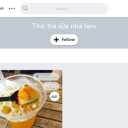
...
nh
Thẻ:
trà sữa nhà làm
follow
HÌNH ẢNH
0