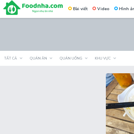
Bài viết
Video
Hình ả
Skip
to
content
TẤT CẢ
QUÁN ĂN
QUÁN UỐNG
KHU VỰC