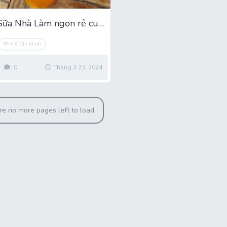
Quán Trà Sữa Nhà Làm ngon rẻ cuối đường Bình Lợi
TP. Hồ Chí Minh
0
Tháng 3 23, 2024
re no more pages left to load.