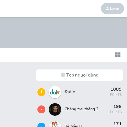
Login
Top người dùng
1089
Đạt V
1
POINTS
198
Chàng trai tháng 2
2
POINTS
171
Bé Mèo Ú
3