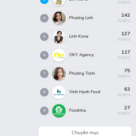
POINTS
142
Phương Linh
4
POINTS
127
Linh Kona
5
POINTS
117
OKY Agency
6
POINTS
75
Phương Trịnh
7
POINTS
63
Vinh Hạnh Food
8
POINTS
27
Foodnha
9
POINTS
Chuyên mục