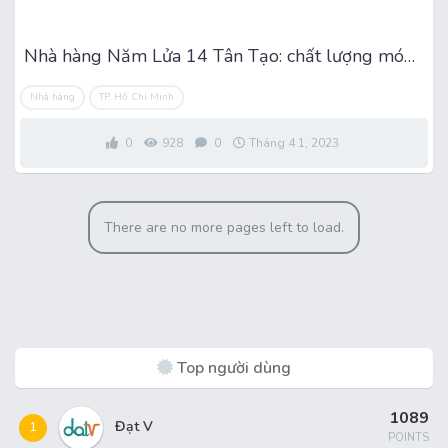
Nhà hàng Năm Lửa 14 Tân Tạo: chất lượng món ăn làm nên thương hiệu
Nhà hàng
TP. Hồ Chí Minh
0
928
0
Tháng 4 1, 2023
There are no more pages left to load.
Top người dùng
1089
Đạt V
1
POINTS