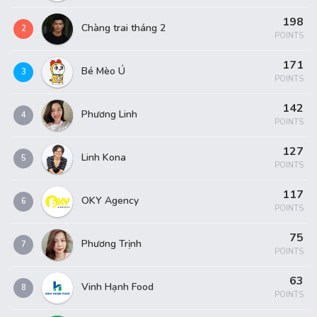
198
Chàng trai tháng 2
2
POINTS
171
Bé Mèo Ú
3
POINTS
142
Phương Linh
4
POINTS
127
Linh Kona
5
POINTS
117
OKY Agency
6
POINTS
75
Phương Trịnh
7
POINTS
63
Vinh Hạnh Food
8
POINTS