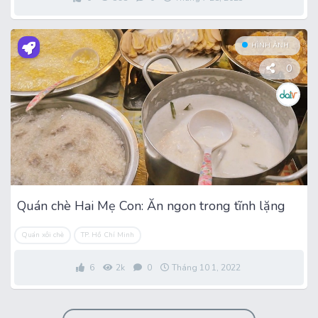
HÌNH ẢNH
0
Quán chè Hai Mẹ Con: Ăn ngon trong tĩnh lặng
Quán xôi chè
TP. Hồ Chí Minh
6
2k
0
Tháng 10 1, 2022