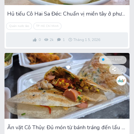
Hủ tiếu Cô Hai Sa Đéc: Chuẩn vị miền tây ở phường Phú Thọ Hòa
Quán nước lèo
TP. Hồ Chí Minh
0
2k
1
Tháng 1 5, 2026
HÌNH ẢNH
0
Ăn vặt Cô Thủy: Đủ món từ bánh tráng đến lẩu cá viên