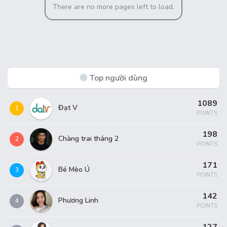
There are no more pages left to load.
Top người dùng
1089
Đạt V
1
POINTS
198
Chàng trai tháng 2
2
POINTS
171
Bé Mèo Ú
3
POINTS
142
Phương Linh
4
POINTS