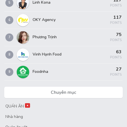
127
Linh Kona
5
POINTS
117
OKY Agency
6
POINTS
75
Phương Trịnh
7
POINTS
63
Vinh Hạnh Food
8
POINTS
27
Foodnha
9
POINTS
Chuyên mục
QUÁN ĂN
★
Nhà hàng