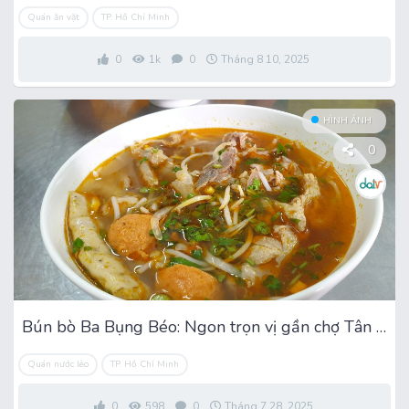
Quán ăn vặt
TP. Hồ Chí Minh
0
1k
0
Tháng 8 10, 2025
HÌNH ẢNH
0
Bún bò Ba Bụng Béo: Ngon trọn vị gần chợ Tân Hương
Quán nước lèo
TP. Hồ Chí Minh
0
598
0
Tháng 7 28, 2025