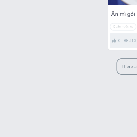
Quán nước lèo
0
510
There a