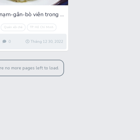
Ăn mì gói nạm-gân-bò viên trong quán chè Hai Mẹ Con
Quán xôi chè
TP. Hồ Chí Minh
0
Tháng 12 30, 2022
re no more pages left to load.