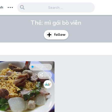
...
nh
Thẻ:
mì gói bò viên
follow
HÌNH ẢNH
0