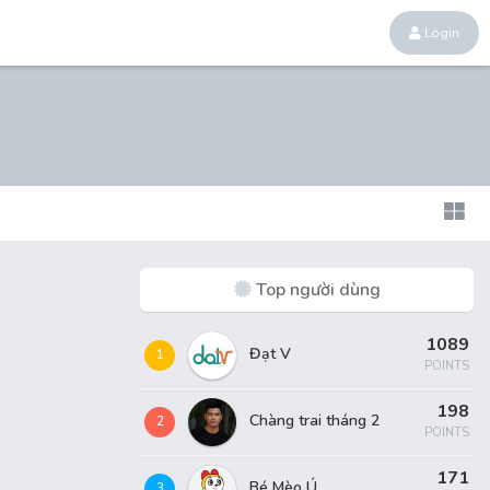
Login
Top người dùng
1089
Đạt V
1
POINTS
198
Chàng trai tháng 2
2
POINTS
171
Bé Mèo Ú
3