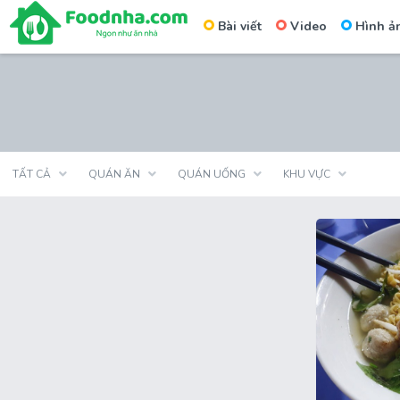
Bài viết
Video
Hình ả
Skip
to
content
TẤT CẢ
QUÁN ĂN
QUÁN UỐNG
KHU VỰC