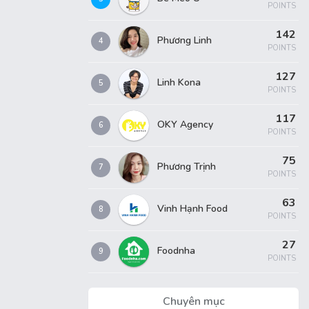
POINTS
142
Phương Linh
4
POINTS
127
Linh Kona
5
POINTS
117
OKY Agency
6
POINTS
75
Phương Trịnh
7
POINTS
63
Vinh Hạnh Food
8
POINTS
27
Foodnha
9
POINTS
Chuyên mục