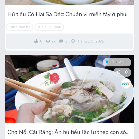
Hủ tiếu Cô Hai Sa Đéc: Chuẩn vị miền tây ở phường Phú Thọ Hòa
Quán nước lèo
TP. Hồ Chí Minh
0
2k
1
Tháng 1 5, 2026
HÌNH ẢNH
0
Chợ Nổi Cái Răng: Ăn hủ tiếu lắc lư theo con sóng