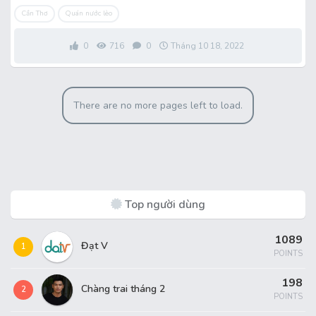
Cần Thơ
Quán nước lèo
0
716
0
Tháng 10 18, 2022
There are no more pages left to load.
Top người dùng
1089
Đạt V
1
POINTS
198
Chàng trai tháng 2
2
POINTS