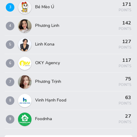
171
Bé Mèo Ú
3
POINTS
142
Phương Linh
4
POINTS
127
Linh Kona
5
POINTS
117
OKY Agency
6
POINTS
75
Phương Trịnh
7
POINTS
63
Vinh Hạnh Food
8
POINTS
27
Foodnha
9
POINTS