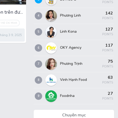
POINTS
Quán Hàu Nướng 4K ngon trên đường Tân Kỳ Tân Quý
142
Phương Linh
4
POINTS
. Hồ Chí Minh
127
Linh Kona
5
POINTS
háng 3 9, 2025
117
OKY Agency
6
POINTS
75
Phương Trịnh
7
POINTS
63
Vinh Hạnh Food
8
POINTS
27
Foodnha
9
POINTS
Chuyên mục