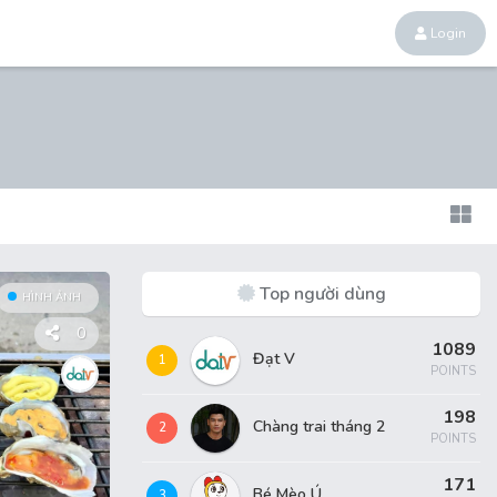
Login
Top người dùng
HÌNH ẢNH
0
1089
Đạt V
1
POINTS
198
Chàng trai tháng 2
2
POINTS
171
Bé Mèo Ú
3