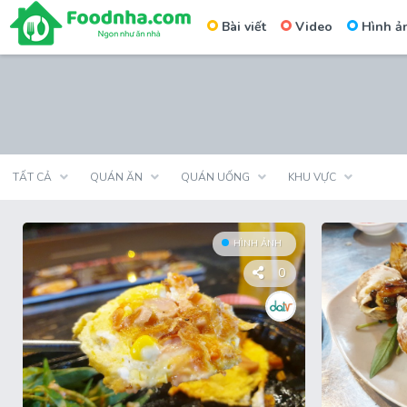
Bài viết
Video
Hình ả
Skip
to
content
TẤT CẢ
QUÁN ĂN
QUÁN UỐNG
KHU VỰC
HÌNH ẢNH
0