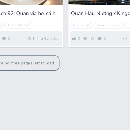
Cá Biển Sạch 92: Quán vỉa hè, cá hạng sang
n
TP. Hồ Chí Minh
Quán ăn vặt
Quán ốc - hải sản
TP
0
Tháng 4 2, 2025
0
487
0
T
re no more pages left to load.