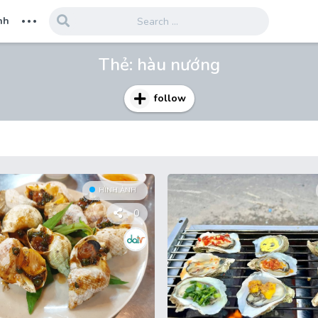
...
nh
Thẻ:
hàu nướng
follow
HÌNH ẢNH
0