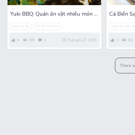
Yuki BBQ: Quán ăn vặt nhiều món ngon lạ ở Bình Thạnh
Quán ăn vặt
TP. Hồ Chí Minh
Quán ốc - hải sả
0
395
1
Tháng 6 23, 2025
0
611
There a