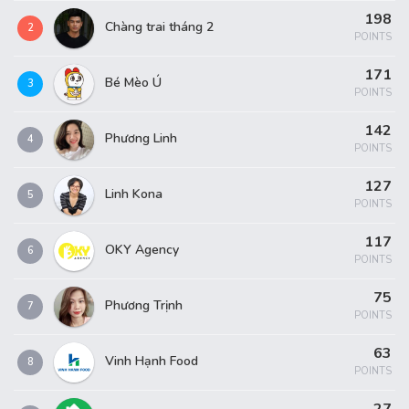
198
Chàng trai tháng 2
2
POINTS
171
Bé Mèo Ú
3
POINTS
142
Phương Linh
4
POINTS
127
Linh Kona
5
POINTS
117
OKY Agency
6
POINTS
75
Phương Trịnh
7
POINTS
63
Vinh Hạnh Food
8
POINTS