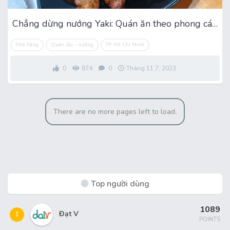
Chẳng dừng nướng Yaki: Quán ăn theo phong cách Nhật
Nhà hàng
Quán lẩu - nướng
TP. Hồ Chí Minh
0
874
0
Tháng 11 7, 2023
There are no more pages left to load.
Top người dùng
1089
Đạt V
1
POINTS