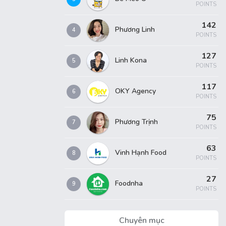
POINTS
142
Phương Linh
4
POINTS
127
Linh Kona
5
POINTS
117
OKY Agency
6
POINTS
75
Phương Trịnh
7
POINTS
63
Vinh Hạnh Food
8
POINTS
27
Foodnha
9
POINTS
Chuyên mục