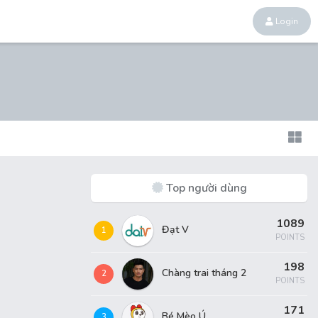
Login
Top người dùng
1089
Đạt V
1
POINTS
198
Chàng trai tháng 2
2
POINTS
171
Bé Mèo Ú
3