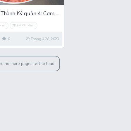
Quán cơm Thành Ký quận 4: Cơm chiên gà quay giòn rụm
- mì
TP. Hồ Chí Minh
0
Tháng 4 28, 2023
re no more pages left to load.