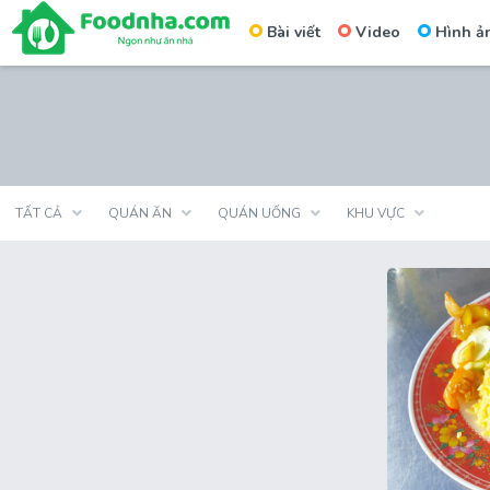
Bài viết
Video
Hình ả
Skip
to
content
TẤT CẢ
QUÁN ĂN
QUÁN UỐNG
KHU VỰC