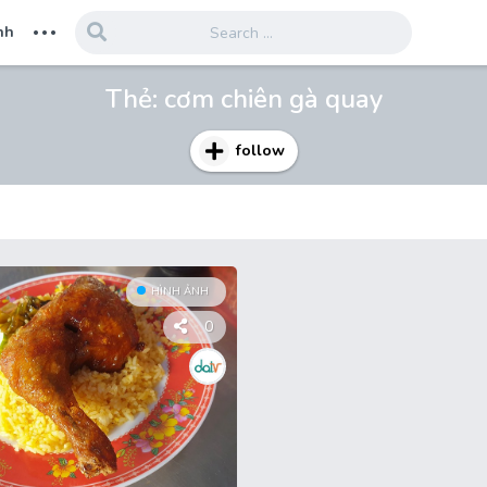
...
nh
Thẻ:
cơm chiên gà quay
follow
HÌNH ẢNH
0