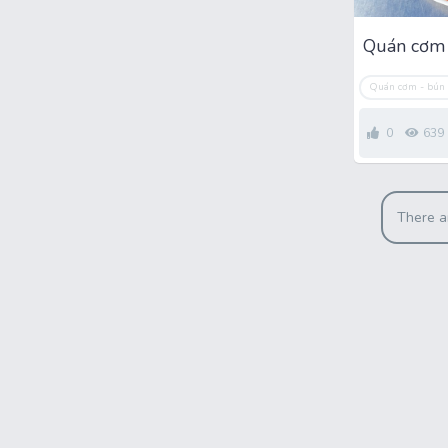
Quán cơm - bún 
0
639
There a