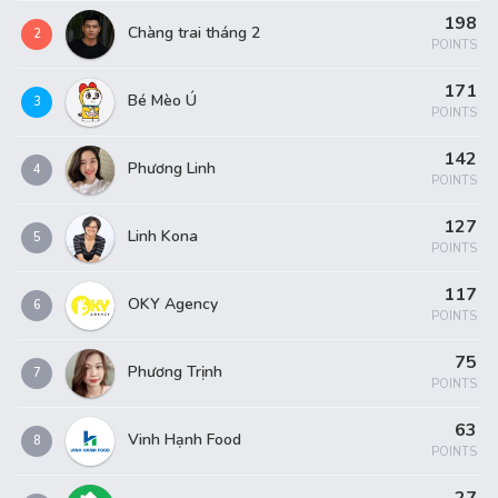
198
Chàng trai tháng 2
2
POINTS
171
Bé Mèo Ú
3
POINTS
142
Phương Linh
4
POINTS
127
Linh Kona
5
POINTS
117
OKY Agency
6
POINTS
75
Phương Trịnh
7
POINTS
63
Vinh Hạnh Food
8
POINTS