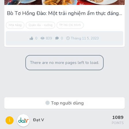
Bò Tơ Hồng Đào: Một trải nghiệm ẩm thực đáng nhớ
Nhà hàng
Quán lẩu - nướng
TP. Hồ Chí Minh
0
839
0
Tháng 11 5, 2023
There are no more pages left to load.
Top người dùng
1089
Đạt V
1
POINTS