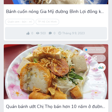
Bánh cuốn nóng Gia Mỹ đường Bình Lợi đông khách mỗi sáng
Quán cơm - bún - mì
TP. Hồ Chí Minh
0
503
0
Tháng 9 9, 2023
HÌNH ẢNH
0
Quán bánh ướt Chị Thọ bán hơn 10 năm ở đường Bình Lợi