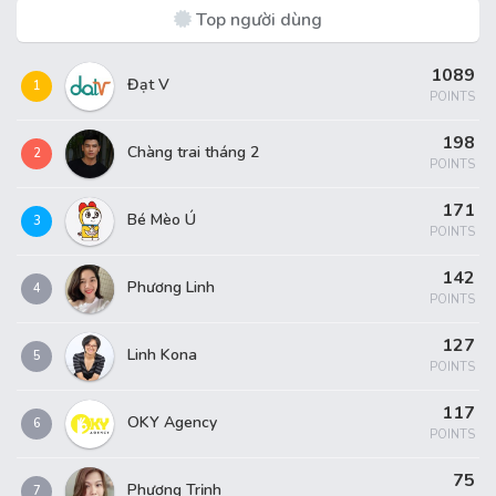
Top người dùng
1089
Đạt V
1
POINTS
198
Chàng trai tháng 2
2
POINTS
171
Bé Mèo Ú
3
POINTS
142
Phương Linh
4
POINTS
127
Linh Kona
5
POINTS
117
OKY Agency
6
POINTS
75
Phương Trịnh
7