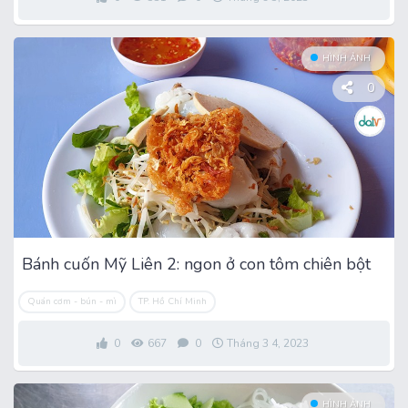
HÌNH ẢNH
0
Bánh cuốn Mỹ Liên 2: ngon ở con tôm chiên bột
Quán cơm - bún - mì
TP. Hồ Chí Minh
0
667
0
Tháng 3 4, 2023
HÌNH ẢNH