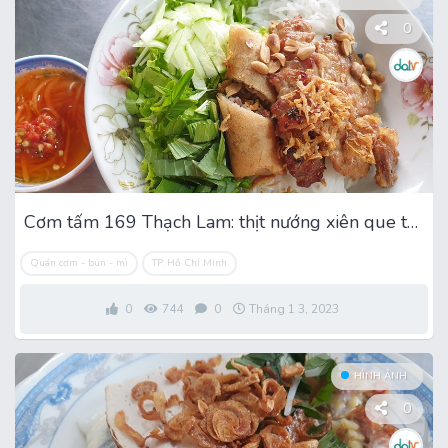
0
Cơm tấm 169 Thạch Lam: thịt nướng xiên que thơm ngon
Quán cơm - bún - mì
TP. Hồ Chí Minh
0
744
0
Tháng 1 3, 2023
HÌNH ẢNH
0