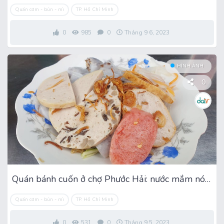
Quán cơm - bún - mì
TP. Hồ Chí Minh
0
985
0
Tháng 9 6, 2023
HÌNH ẢNH
0
Quán bánh cuốn ở chợ Phước Hải: nước mắm nóng hổi
Quán cơm - bún - mì
TP. Hồ Chí Minh
0
531
0
Tháng 9 5, 2023