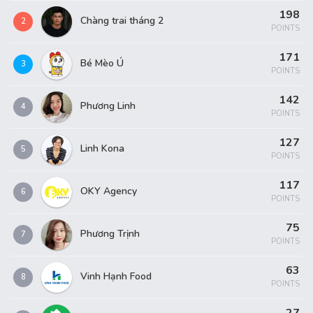
198
Chàng trai tháng 2
2
POINTS
171
Bé Mèo Ú
3
POINTS
142
Phương Linh
4
POINTS
127
Linh Kona
5
POINTS
117
OKY Agency
6
POINTS
75
Phương Trịnh
7
POINTS
63
Vinh Hạnh Food
8
POINTS