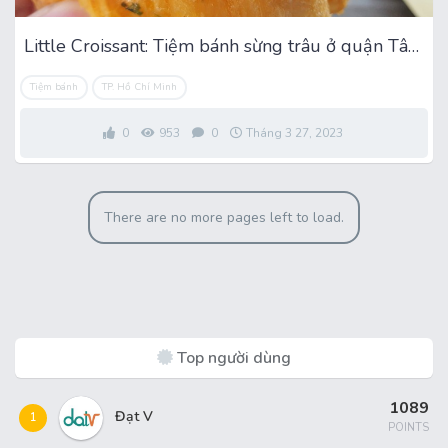
Little Croissant: Tiệm bánh sừng trâu ở quận Tân Bình
Tiệm bánh
TP. Hồ Chí Minh
0
953
0
Tháng 3 27, 2023
There are no more pages left to load.
Top người dùng
1089
Đạt V
1
POINTS