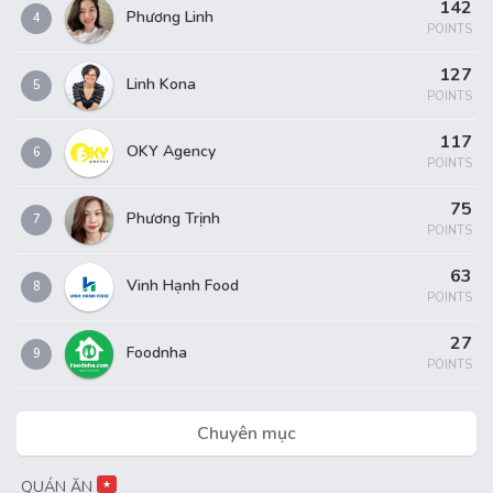
142
Phương Linh
4
POINTS
127
Linh Kona
5
POINTS
117
OKY Agency
6
POINTS
75
Phương Trịnh
7
POINTS
63
Vinh Hạnh Food
8
POINTS
27
Foodnha
9
POINTS
Chuyên mục
QUÁN ĂN
★