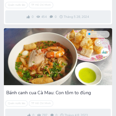
Quán nước lèo
TP. Hồ Chí Minh
0
454
0
Tháng 5 28, 2024
HÌNH ẢNH
0
Bánh canh cua Cà Mau: Con tôm to đùng
Quán nước lèo
TP. Hồ Chí Minh
0
787
0
Tháng 4 8, 2023