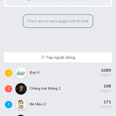
There are no more pages left to load.
Top người dùng
1089
Đạt V
1
POINTS
198
Chàng trai tháng 2
2
POINTS
171
Bé Mèo Ú
3
POINTS