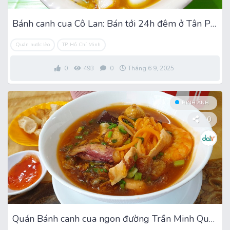
Bánh canh cua Cô Lan: Bán tới 24h đêm ở Tân Phú
Quán nước lèo
TP. Hồ Chí Minh
0
493
0
Tháng 6 9, 2025
HÌNH ẢNH
0
Quán Bánh canh cua ngon đường Trần Minh Quyền Quận 10