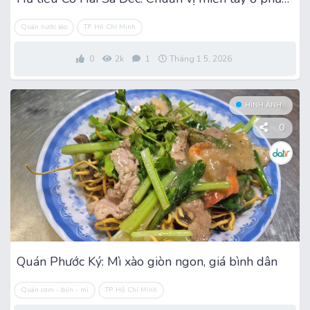
Quán nước lèo
TP. Hồ Chí Minh
0
2k
1
Tháng 1 5, 2026
HÌNH ẢNH
0
Quán Phước Ký: Mì xào giòn ngon, giá bình dân
Quán cơm - bún - mì
TP. Hồ Chí Minh