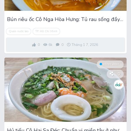
Bún riêu ốc Cô Nga Hòa Hưng: Tủ rau sống đầy ắp hấp dẫn
Quán nước lèo
TP. Hồ Chí Minh
0
6k
0
Tháng 1 7, 2026
HÌNH ẢNH
0
Hủ tiếu Cô Hai Sa Đéc: Chuẩn vị miền tây ở phường Phú Thọ Hòa