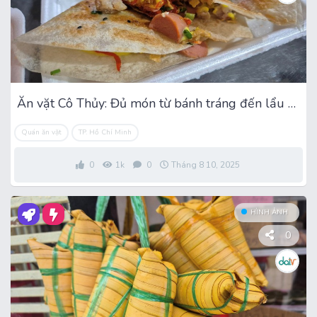
Ăn vặt Cô Thủy: Đủ món từ bánh tráng đến lẩu cá viên
Quán ăn vặt
TP. Hồ Chí Minh
0
1k
0
Tháng 8 10, 2025
HÌNH ẢNH
0