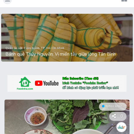
Quán ốc - hải sản
TP. Hồ Chí Minh
Quán ốc Bén: từ 2 món nay menu đã hơn 10 món
HÌNH ẢNH
0