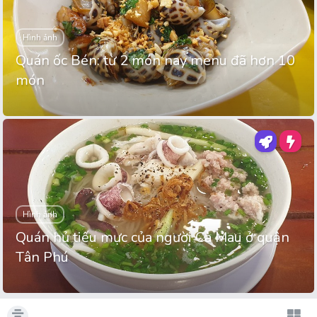
Hình ảnh
Quán ốc Bén: từ 2 món nay menu đã hơn 10
món
Hình ảnh
Quán hủ tiếu mực của người Cà Mau ở quận
Tân Phú