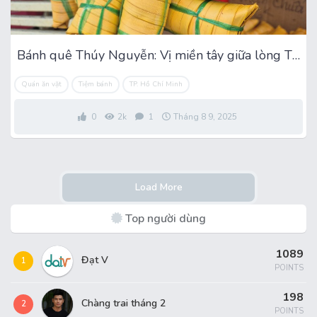
Bánh quê Thúy Nguyễn: Vị miền tây giữa lòng Tân Bình
Quán ăn vặt
Tiệm bánh
TP. Hồ Chí Minh
0
2k
1
Tháng 8 9, 2025
Load More
Top người dùng
1089
Đạt V
1
POINTS
198
Chàng trai tháng 2
2
POINTS