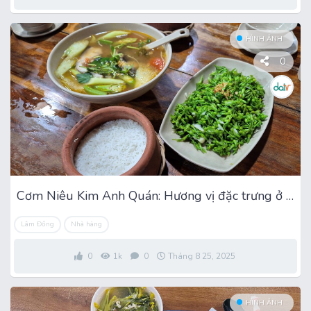
HÌNH ẢNH
0
Cơm Niêu Kim Anh Quán: Hương vị đặc trưng ở Phan Thiết
Lâm Đồng
Nhà hàng
0
1k
0
Tháng 8 25, 2025
HÌNH ẢNH