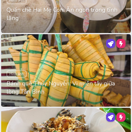
Hình ảnh
Quán chè Hai Mẹ Con: Ăn ngon trong tĩnh
lặng
Hình ảnh
Bánh quê Thúy Nguyễn: Vị miền tây giữa
lòng Tân Bình