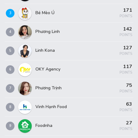
171
Bé Mèo Ú
3
POINTS
142
Phương Linh
4
POINTS
127
Linh Kona
5
POINTS
117
OKY Agency
6
POINTS
75
Phương Trịnh
7
POINTS
63
Vinh Hạnh Food
8
POINTS
27
Foodnha
9
POINTS