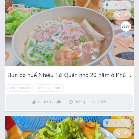
HÌNH ẢNH
0
Bún bò huế Nhiêu Tứ: Quán nhỏ 20 năm ở Phú Nhuận
Quán nước lèo
TP. Hồ Chí Minh
0
1k
1
Tháng 11 12, 2025
HÌNH ẢNH
0