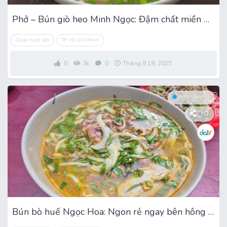
Phở – Bún giò heo Minh Ngọc: Đậm chất miền Nam ở xã Xuân Thới Sơn
Quán nước lèo
TP. Hồ Chí Minh
0
3k
0
Tháng 9 18, 2025
HÌNH ẢNH
0
Bún bò huế Ngọc Hoa: Ngon rẻ ngay bên hông Trại giam Chí Hòa