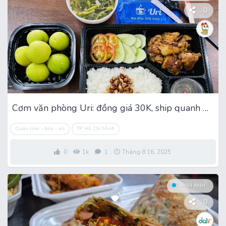
0
Cơm văn phòng Uri: đồng giá 30K, ship quanh Gò Vấp
Quán cơm - bún - mì
TP. Hồ Chí Minh
0
1k
1
Tháng 8 16, 2025
HÌNH ẢNH
0