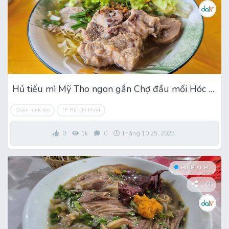
Hủ tiếu mì Mỹ Tho ngon gần Chợ đầu mối Hóc Môn
Quán nước lèo
TP. Hồ Chí Minh
0
1k
0
Tháng 10 25, 2025
HÌNH ẢNH
0