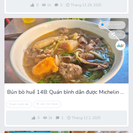
0
1k
0
Tháng 12 29, 2025
HÌNH ẢNH
0
Bún bò huế 14B: Quán bình dân được Michelin vinh danh 2 năm liền
Quán nước lèo
TP. Hồ Chí Minh
0
2k
1
Tháng 12 2, 2025