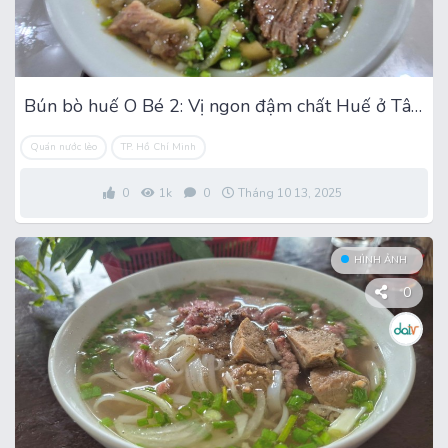
Bún bò huế O Bé 2: Vị ngon đậm chất Huế ở Tân Thành
Quán nước lèo
TP. Hồ Chí Minh
0
1k
0
Tháng 10 13, 2025
HÌNH ẢNH
0