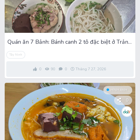
Quán ăn 7 Bảnh: Bánh canh 2 tô đặc biệt ở Trảng Bàng
Tây Ninh
0
90
0
Tháng 7 27, 2026
HÌNH ẢNH
0