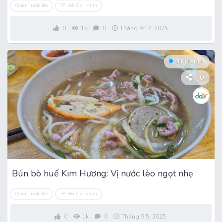
Quán nước lèo
TP. Hồ Chí Minh
0
1k
0
Tháng 9 12, 2025
HÌNH ẢNH
0
Bún bò huế Kim Hương: Vị nước lèo ngọt nhẹ
Quán nước lèo
TP. Hồ Chí Minh
0
1k
0
Tháng 9 5, 2025